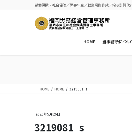
コ
ナ
労働保険・社会保険／障害年金／就業規則作成／給与計算代
ン
ビ
テ
ゲ
ン
ー
ツ
シ
に
ョ
HOME
当事務所につい
移
ン
動
に
移
動
HOME
HOME
3219081_s
2020年5月26日
3219081_s