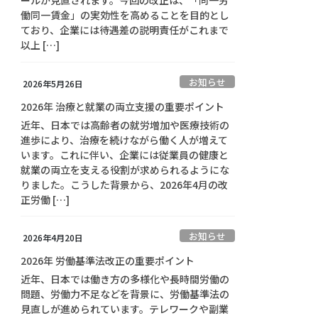
ールが見直されます。今回の改正は、「同一労
働同一賃金」の実効性を高めることを目的とし
ており、企業には待遇差の説明責任がこれまで
以上 […]
お知らせ
2026年5月26日
2026年 治療と就業の両立支援の重要ポイント
近年、日本では高齢者の就労増加や医療技術の
進歩により、治療を続けながら働く人が増えて
います。これに伴い、企業には従業員の健康と
就業の両立を支える役割が求められるようにな
りました。こうした背景から、2026年4月の改
正労働 […]
お知らせ
2026年4月20日
2026年 労働基準法改正の重要ポイント
近年、日本では働き方の多様化や長時間労働の
問題、労働力不足などを背景に、労働基準法の
見直しが進められています。テレワークや副業